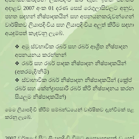
අදාළව 2007 අංක 01 දරණ සෙස් රෙගුලාසිවලට අනුව,
පහත සඳහන් නිෂ්පාදකයින් සහ අපනයනකරුවන්ගෙන්
වාර්ෂිකව ලියාපදිංචිය සහ ලියාපදිංචිය අලුත් කිරීම සඳහා
අයඳුම්පත් කැඳවනු ලැබේ.
අමු ස්වභාවික රබර් සහ රබර් ආශ්‍රිත නිෂ්පාදන
අපනයනය කරන්නන්
රබර් සහ රබර් පාදක නිෂ්පාදන නිෂ්පාදකයින්
(අතරමැදි/නිමි)
ස්වාභාවික රබර් නිෂ්පාදන නිෂ්පාදකයින් (ක්‍රේප්
රබර් සහ කේන්ද්‍රාපසාරී රබර් කිරි නිෂ්පාදනය කරන
සියලුම නිෂ්පාදකයින්)
මෙම ලියාපදිංචි කිරීම් සම්බන්ධයෙන් වාර්ෂිකව දැන්වීමක් පළ
කරනු ලැබේ.
2007 වර්ෂයේ සිට ලියාපදිංචි වීමට අපොහොසත් වූ හෝ