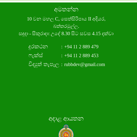
අමතන්න
10 වන මහල C, සෙත්සිරිපාය II අදියර,
බත්තරමුල්ල.
සඳුදා - සිකුරාදා: උදේ 8.30 සිට සවස 4.15 දක්වා
දුරකථන
:
+94 11 2 889 479
ෆැක්ස්
:
+94 11 2 889 453
විද්‍යුත් තැපෑල
:
rubbdev@gmail.com
අදාළ ආයතන