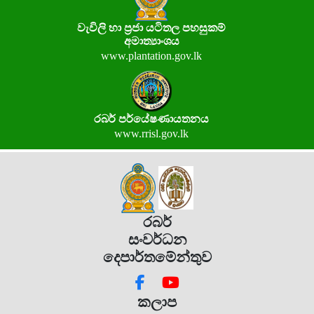
වැවිලි හා ප්‍රජා යටිතල පහසුකම්
අමාත්‍යාංශය
www.plantation.gov.lk
රබර් පර්යේෂණායතනය
www.rrisl.gov.lk
රබර්
සංවර්ධන
දෙපාර්තමේන්තුව
කලාප