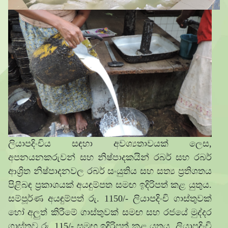
ලියාපදිංචිය සඳහා අවශ්‍යතාවයක් ලෙස,
අපනයනකරුවන් සහ නිෂ්පාදකයින් රබර් සහ රබර්
ආශ්‍රිත නිෂ්පාදනවල රබර් සංයුතිය සහ සත්‍ය ප්‍රතිශතය
පිළිබඳ ප්‍රකාශයක් අයඳුම්පත සමඟ ඉදිරිපත් කළ යුතුය.
සම්පූර්ණ අයඳුම්පත් රු. 1150/- ලියාපදිංචි ගාස්තුවක්
හෝ අලුත් කිරීමේ ගාස්තුවක් සමඟ සහ රජයේ මුද්දර
ගාස්තුව රු. 115/- සමඟ ඉදිරිපත් කළ යුතුය. ලියාපදිංචි