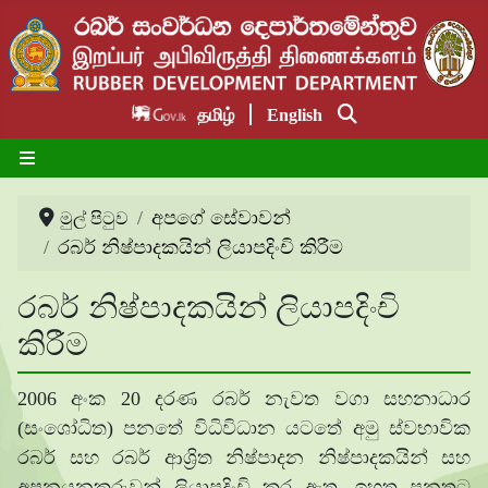
தமிழ்
English
අපගේ සේවාවන්
මුල් පිටුව
රබර් නිෂ්පාදකයින් ලියාපදිංචි කිරීම
රබර් නිෂ්පාදකයින් ලියාපදිංචි
කිරීම
2006 අංක 20 දරණ රබර් නැවත වගා සහනාධාර
(සංශෝධිත) පනතේ විධිවිධාන යටතේ අමු ස්වභාවික
රබර් සහ රබර් ආශ්‍රිත නිෂ්පාදන නිෂ්පාදකයින් සහ
අපනයනකරුවන් ලියාපදිංචි කර ඇත. ඉහත පනතට