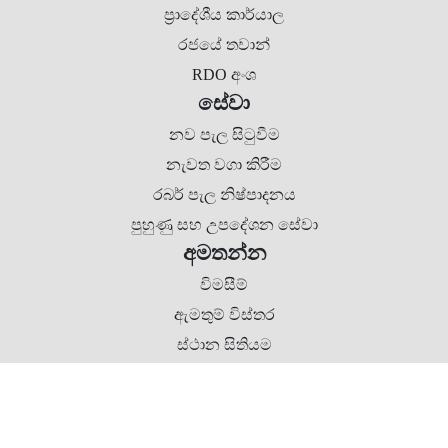
ප්‍රාදේශීය කාර්යාල
රජයේ තවාන්
RDO අංශ
සේවා
නව පැල සිටුවීම
නැවත වගා කිරීම
රබර් පැල නිෂ්පාදනය
පුහුණු සහ උපදේශන සේවා
අමතන්න
විමසීම්
ඇමතුම් විස්තර
ස්ථාන සිතියම