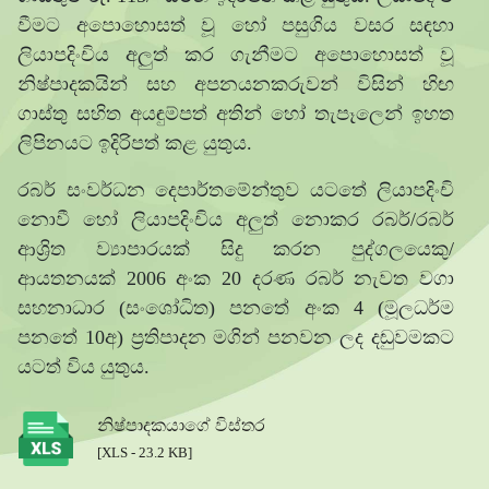
වීමට අපොහොසත් වූ හෝ පසුගිය වසර සඳහා
ලියාපදිංචිය අලුත් කර ගැනීමට අපොහොසත් වූ
නිෂ්පාදකයින් සහ අපනයනකරුවන් විසින් හිඟ
ගාස්තු සහිත අයඳුම්පත් අතින් හෝ තැපෑලෙන් ඉහත
ලිපිනයට ඉදිරිපත් කළ යුතුය.
රබර් සංවර්ධන දෙපාර්තමේන්තුව යටතේ ලියාපදිංචි
නොවී හෝ ලියාපදිංචිය අලුත් නොකර රබර්/රබර්
ආශ්‍රිත ව්‍යාපාරයක් සිදු කරන පුද්ගලයෙකු/
ආයතනයක් 2006 අංක 20 දරණ රබර් නැවත වගා
සහනාධාර (සංශෝධිත) පනතේ අංක 4 (මූලධර්ම
පනතේ 10අ) ප්‍රතිපාදන මගින් පනවන ලද දඬුවමකට
යටත් විය යුතුය.
නිෂ්පාදකයාගේ විස්තර
[XLS - 23.2 KB]