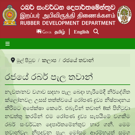
தமிழ்
English
කලාප
රජයේ තවාන්
මුල් පිටුව
රජයේ රබර් පැල තවාන්
නැවත/නව වගාව සඳහා පැල බෙදා හැරීමේදී නිර්දේශිත
ක්ලෝනවල උසස් තත්ත්වයේ රෝපණ ද්‍රව්‍ය නිෂ්පාදනය
කිරීමට අපේක්ෂා කෙරේ. එබැවින් තවාන් 8ක් පිහිටුවා
නඩත්තු කරමින් එම රෝපණ ද්‍රව්‍ය සැපයීමේ වගකීම
රබර් සංවර්ධන දෙපාර්තමේන්තුව භාර ගනී. මෙම
තවාන්වල නිපදවන පැල මෝසම ආරම්භයත් සමග