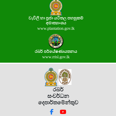
වැවිලි හා ප්‍රජා යටිතල පහසුකම්
අමාත්‍යාංශය
www.plantation.gov.lk
රබර් පර්යේෂණායතනය
www.rrisl.gov.lk
රබර්
සංවර්ධන
දෙපාර්තමේන්තුව