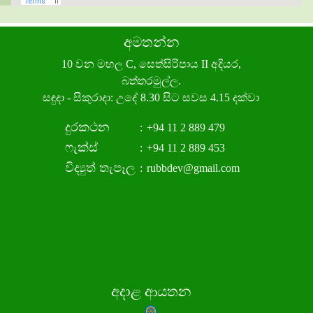
අමතන්න
10 වන මහල C, සෙත්සිරිපාය II අදියර,
බත්තරමුල්ල.
සඳුදා - සිකුරාදා: උදේ 8.30 සිට සවස 4.15 දක්වා
දුරකථන
:
+94 11 2 889 479
ෆැක්ස්
:
+94 11 2 889 453
විද්‍යුත් තැපෑල
:
rubbdev@gmail.com
අදාළ ආයතන