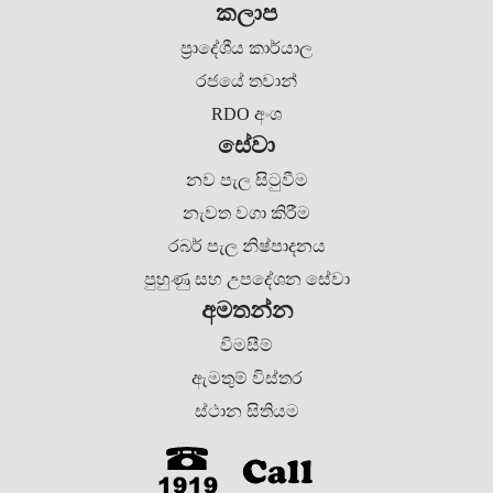
කලාප
ප්‍රාදේශීය කාර්යාල
රජයේ තවාන්
RDO අංශ
සේවා
නව පැල සිටුවීම
නැවත වගා කිරීම
රබර් පැල නිෂ්පාදනය
පුහුණු සහ උපදේශන සේවා
අමතන්න
විමසීම්
ඇමතුම් විස්තර
ස්ථාන සිතියම