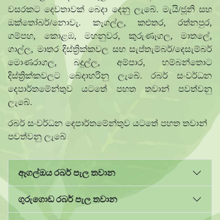
වසරකට දෙවතාවක් බෙදා දෙනු ලැබේ. මැයි/ජූනි සහ
ඔක්තෝබර්/නොවැ. කෑගල්ල, කළුතර, රත්නපුර,
ගම්පහ, කොළඹ, මහනුවර, කුරුණෑගල, මාතලේ,
ගාල්ල, මාතර දිස්ත්‍රික්කවල සහ සැප්තැම්බර්/දෙසැම්බර්
මොණරාගල, බදුල්ල, අම්පාර, හම්බන්තොට
දිස්ත්‍රික්කවලට බෙදාහරිනු ලැබේ. රබර් සංවර්ධන
දෙපාර්තමේන්තුව යටතේ පහත තවාන් පවත්වනු
ලැබේ.
රබර් සංවර්ධන දෙපාර්තමේන්තුව යටතේ පහත තවාන්
පවත්වනු ලැබේ
ඈගල්ඔය රබර් පැල තවාන
ගුරුගොඩ රබර් පැල තවාන